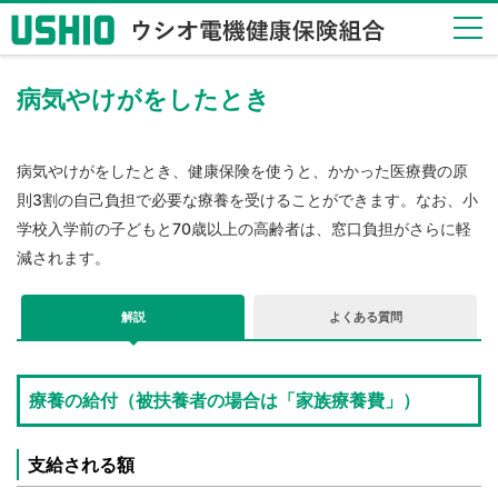
病気やけがをしたとき
健保
のし
くみ
Health
病気やけがをしたとき、健康保険を使うと、かかった医療費の原
Insurance
則3割の自己負担で必要な療養を受けることができます。なお、小
System
学校入学前の子どもと70歳以上の高齢者は、窓口負担がさらに軽
健保
減されます。
の給
付
解説
よくある質問
Insurance
Benefits
保健
療養の給付（被扶養者の場合は「家族療養費」）
事業
Health
Checkup
支給される額