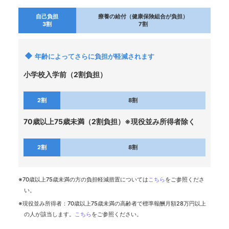
各種
手続
自己負担
療養の給付（健康保険組合が負担）
き
3割
7割
Procedure
申請
年齢によってさらに負担が軽減されます
書一
覧
小学校入学前（2割負担）
Application
Form
2割
8割
よく
70歳以上75歳未満（2割負担）※現役並み所得者除く
ある
質問
FAQ
2割
8割
※70歳以上75歳未満の方の負担軽減措置については
こちら
をご参照くださ
い。
※現役並み所得者：70歳以上75歳未満の高齢者で標準報酬月額28万円以上
の人が該当します。
こちら
をご参照ください。