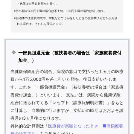
ド代等は自己負担額から除く。
※算出額が300円未満の場合は不支給。100円未満の端数は切り捨て。
※自治体の医療費助成や、学校などでけがをしたときの災害共済給付が支給さ
れる場合は、そちらを優先とする。
一部負担還元金（被扶養者の場合は「家族療養費付
加金」）
当健康保険組合の場合、病院の窓口で支払った１ヵ月の医療
費から1万5,000円を差し引いた額を、後日支給いたしま
す。これを「一部負担還元金」（被扶養者の場合は「家族療
養費付加金」）といいます。 支払いは、病院から健康保険
組合に送られてくる「レセプト（診療報酬明細書）」をもと
に計算し、自動的に行いますが、支払いの時期はおおよそ診
療月の3ヵ月後になります。
具体的な計算例は「
医療費が高額となったとき ■高額療養
費の計算方法
」をご参照ください。