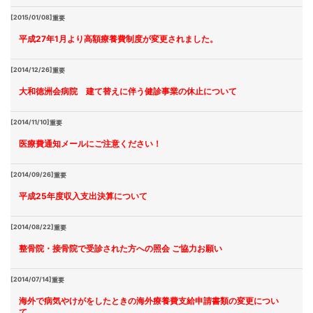
[2015/01/08]
重要
平成27年1月より高額療養費制度が変更されました。
[2014/12/26]
重要
大和徳洲会病院 建て替えに伴う健診事業の休止について
[2014/11/10]
重要
医療費通知メールにご注意ください！
[2014/09/26]
重要
平成25年度収入支出決算について
[2014/08/22]
重要
整骨院・接骨院で受診された方への照会 ご協力お願い
[2014/07/14]
重要
海外で病気やけがをしたときの海外療養費支給申請書類の変更につい
て