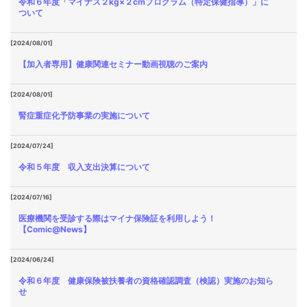
令和６年度「マイナス２kg×２cmプログラム（特定保健指導）」に
ついて
[2024/08/01]
【加入者専用】健康関連セミナー動画視聴のご案内
[2024/08/01]
腎症重症化予防事業の実施について
[2024/07/24]
令和５年度 収入支出決算について
[2024/07/16]
医療機関を受診する際はマイナ保険証を利用しよう！
【Comic@News】
[2024/06/24]
令和６年度 健康保険被扶養者の資格確認調査（検認）実施のお知ら
せ