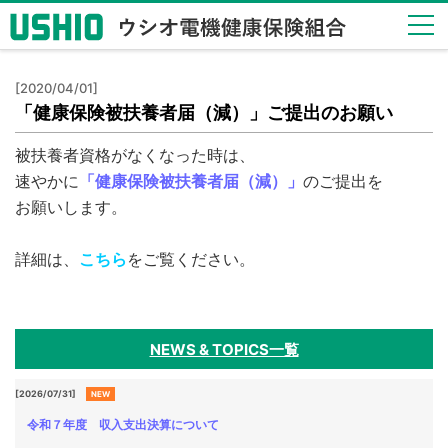
健保
[2020/04/01]
のし
「健康保険被扶養者届（減）」ご提出のお願い
くみ
Health
被扶養者資格がなくなった時は、
Insurance
速やかに
「健康保険被扶養者届（減）」
のご提出を
System
お願いします。
健保
の給
詳細は、
こちら
をご覧ください。
付
Insurance
Benefits
NEWS & TOPICS一覧
保健
事業
Health
[2026/07/31]
NEW
Checkup
令和７年度 収入支出決算について