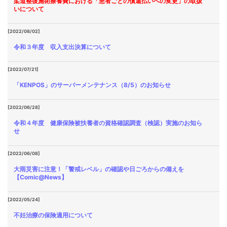
柔道整復施術療養費における「患者ごとの償還払いへの変更」の取扱
いについて
[2022/08/02]
令和３年度 収入支出決算について
[2022/07/21]
「KENPOS」のサーバーメンテナンス（8/5）のお知らせ
[2022/06/28]
令和４年度 健康保険被扶養者の資格確認調査（検認）実施のお知ら
せ
[2022/06/08]
大雨災害に注意！「警戒レベル」の確認や日ごろからの備えを
【Comic@News】
[2022/05/24]
不妊治療の保険適用について