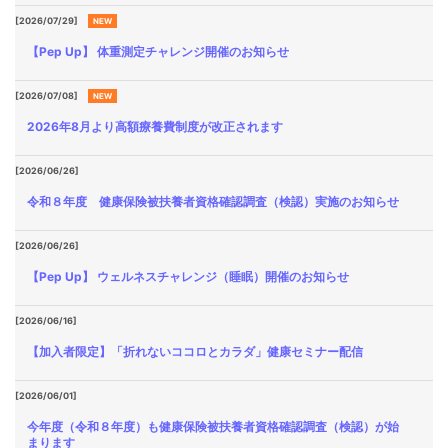
各種
[2026/07/29]
NEW
手続
き
【Pep Up】 体重測定チャレンジ開催のお知らせ
Procedure
[2026/07/08]
NEW
申請
書一
2026年8月より高額療養費制度が改正されます
覧
Application
[2026/06/26]
Form
令和８年度 健康保険被扶養者資格確認調査（検認）実施のお知らせ
よく
[2026/06/26]
ある
質問
【Pep Up】 ウェルネスチャレンジ（睡眠）開催のお知らせ
FAQ
[2026/06/16]
【加入者限定】「折れないココロとカラダ」健康セミナー配信
[2026/06/01]
今年度（令和８年度）も健康保険被扶養者資格確認調査（検認）が始
まります