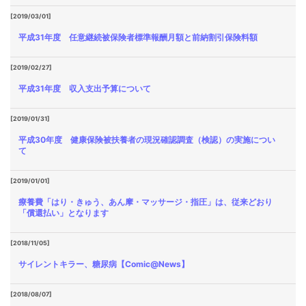
[2019/03/01]
平成31年度 任意継続被保険者標準報酬月額と前納割引保険料額
[2019/02/27]
平成31年度 収入支出予算について
[2019/01/31]
平成30年度 健康保険被扶養者の現況確認調査（検認）の実施につい
て
[2019/01/01]
療養費「はり・きゅう、あん摩・マッサージ・指圧」は、従来どおり
「償還払い」となります
[2018/11/05]
サイレントキラー、糖尿病【Comic@News】
[2018/08/07]