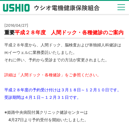
健保
[2016/04/27]
のし
重要
平成２８年度 人間ドック・各種健診のご案内
くみ
Health
平成２８年度から、人間ドック、脳検査および単独婦人科健診は
Insurance
㈱イーウェルに業務委託いたしました。
System
それに伴い、予約から受診までの方法が変更されました。
健保
の給
詳細は「人間ドック・各種健診」をご参照ください。
付
Insurance
Benefits
平成２８年度の予約受け付けは３月１８日～１２月１０日です。
受診期間は４月１日～１２月３１日です。
保健
事業
※姫路中央病院付属クリニック健診センターは
Health
Checkup
4月27日より予約受付を開始いたしました。