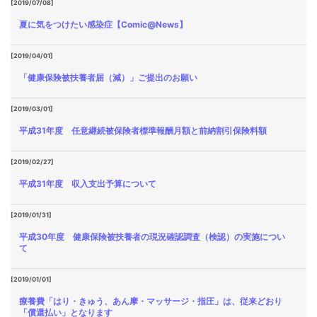
[2019/07/08]
夏に気をつけたい感染症【Comic@News】
[2019/04/01]
「健康保険被扶養者届（減）」ご提出のお願い
[2019/03/01]
平成31年度 任意継続被保険者標準報酬月額と前納割引保険料額
[2019/02/27]
平成31年度 収入支出予算について
[2019/01/31]
平成30年度 健康保険被扶養者の現況確認調査（検認）の実施につい
て
[2019/01/01]
療養費「はり・きゅう、あん摩・マッサージ・指圧」は、従来どおり
「償還払い」となります