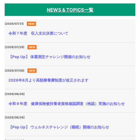
各種
手続
NEWS & TOPICS一覧
き
Procedure
[2026/07/31]
NEW
令和７年度 収入支出決算について
申請
書一
覧
[2026/07/29]
NEW
Application
【Pep Up】 体重測定チャレンジ開催のお知らせ
Form
[2026/07/08]
NEW
よく
ある
2026年8月より高額療養費制度が改正されます
質問
FAQ
[2026/06/26]
令和８年度 健康保険被扶養者資格確認調査（検認）実施のお知らせ
[2026/06/26]
【Pep Up】 ウェルネスチャレンジ（睡眠）開催のお知らせ