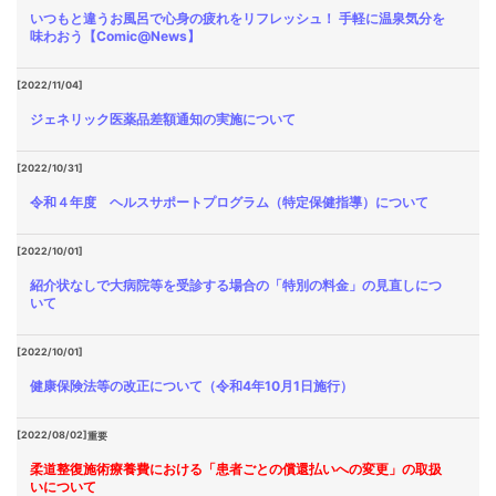
いつもと違うお風呂で心身の疲れをリフレッシュ！ 手軽に温泉気分を
味わおう【Comic@News】
[2022/11/04]
ジェネリック医薬品差額通知の実施について
[2022/10/31]
令和４年度 ヘルスサポートプログラム（特定保健指導）について
[2022/10/01]
紹介状なしで大病院等を受診する場合の「特別の料金」の見直しにつ
いて
[2022/10/01]
健康保険法等の改正について（令和4年10月1日施行）
[2022/08/02]
重要
柔道整復施術療養費における「患者ごとの償還払いへの変更」の取扱
いについて