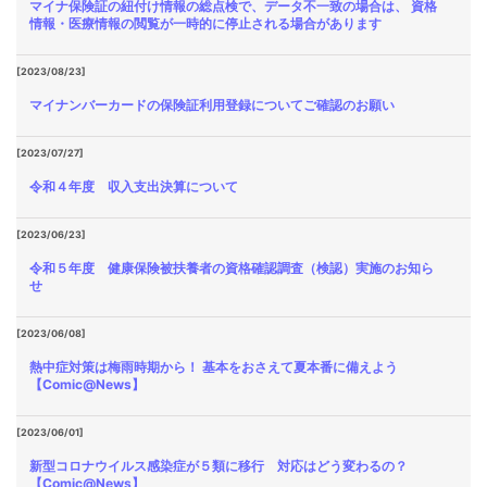
マイナ保険証の紐付け情報の総点検で、データ不一致の場合は、 資格
情報・医療情報の閲覧が一時的に停止される場合があります
[2023/08/23]
マイナンバーカードの保険証利用登録についてご確認のお願い
[2023/07/27]
令和４年度 収入支出決算について
[2023/06/23]
令和５年度 健康保険被扶養者の資格確認調査（検認）実施のお知ら
せ
[2023/06/08]
熱中症対策は梅雨時期から！ 基本をおさえて夏本番に備えよう
【Comic@News】
[2023/06/01]
新型コロナウイルス感染症が５類に移行 対応はどう変わるの？
【Comic@News】