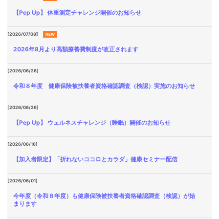
各種
手続
【Pep Up】 体重測定チャレンジ開催のお知らせ
き
Procedure
[2026/07/08]
NEW
2026年8月より高額療養費制度が改正されます
申請
書一
覧
[2026/06/26]
Application
令和８年度 健康保険被扶養者資格確認調査（検認）実施のお知らせ
Form
[2026/06/26]
よく
ある
【Pep Up】 ウェルネスチャレンジ（睡眠）開催のお知らせ
質問
FAQ
[2026/06/16]
【加入者限定】「折れないココロとカラダ」健康セミナー配信
[2026/06/01]
今年度（令和８年度）も健康保険被扶養者資格確認調査（検認）が始
まります