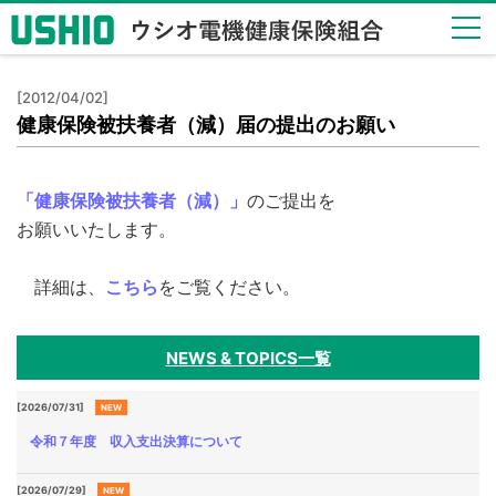
健保
[2012/04/02]
のし
健康保険被扶養者（減）届の提出のお願い
くみ
Health
Insurance
「健康保険被扶養者（減）」
のご提出を
System
お願いいたします。
健保
の給
詳細は、
こちら
をご覧ください。
付
Insurance
Benefits
NEWS & TOPICS一覧
保健
事業
[2026/07/31]
NEW
Health
令和７年度 収入支出決算について
Checkup
[2026/07/29]
NEW