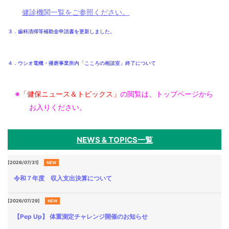
各種
健診機関一覧をご参照ください。
手続
き
３．歯科清掃等補助金申請書を更新しました。
Procedure
申請
４．ウシオ電機・播磨事業所内「こころの相談室」終了について
書一
覧
Application
※
「健保ニュース＆トピックス」
の閲覧は、トップページから
Form
お入りください。
よく
ある
質問
NEWS & TOPICS一覧
FAQ
[2026/07/31]
NEW
令和７年度 収入支出決算について
[2026/07/29]
NEW
【Pep Up】 体重測定チャレンジ開催のお知らせ