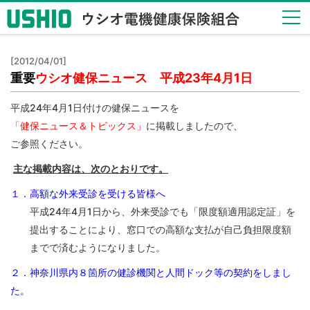
健保
[2012/04/01]
のし
重要
ウシオ健保ニュース 平成23年4月1日
くみ
Health
平成24年4月1日付けの健保ニュースを
Insurance
「健保ニュース＆トピックス」
に掲載しましたので、
System
ご参照ください。
健保
主な掲載内容は、次のとおりです。
の給
付
１．高額な外来受診を受ける皆様へ
Insurance
平成24年4月1日から、外来受診でも「限度額適用認定証」を
Benefits
提出することにより、窓口での高額な支払が自己負担限度額
保健
までで済むようになりました。
事業
Health
２．神奈川県内８箇所の健診機関と人間ドック等の契約をしまし
Checkup
た。