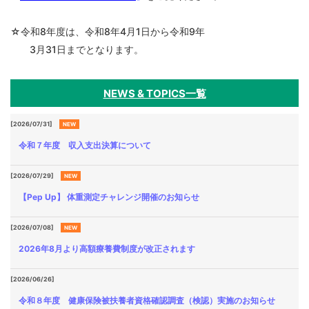
各種
手続
き
☆令和8年度は、令和8年4月1日から令和9年
Procedure
3月31日までとなります。
申請
書一
NEWS & TOPICS一覧
覧
Application
[2026/07/31]
NEW
Form
令和７年度 収入支出決算について
よく
ある
[2026/07/29]
NEW
質問
【Pep Up】 体重測定チャレンジ開催のお知らせ
FAQ
[2026/07/08]
NEW
2026年8月より高額療養費制度が改正されます
[2026/06/26]
令和８年度 健康保険被扶養者資格確認調査（検認）実施のお知らせ