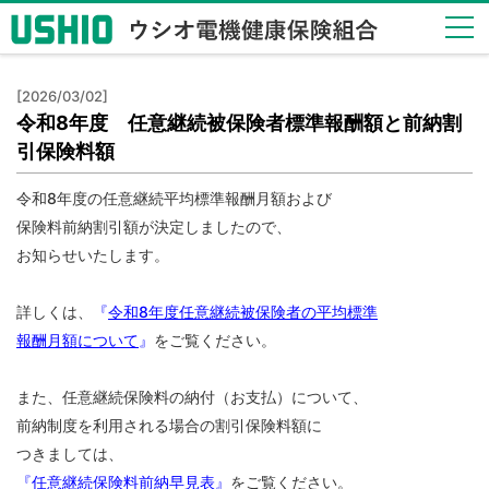
健保
[2026/03/02]
のし
令和8年度 任意継続被保険者標準報酬額と前納割
くみ
引保険料額
Health
Insurance
令和8年度の任意継続平均標準報酬月額および
System
保険料前納割引額が決定しましたので、
健保
お知らせいたします。
の給
付
詳しくは、
『
令和8年度任意継続被保険者の平均標準
Insurance
Benefits
報酬月額について
』
をご覧ください。
保健
また、任意継続保険料の納付（お支払）について、
事業
前納制度を利用される場合の割引保険料額に
Health
Checkup
つきましては、
『
任意継続保険料前納早見表
』
をご覧ください。