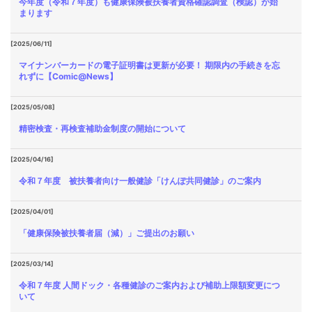
今年度（令和７年度）も健康保険被扶養者資格確認調査（検認）が始
まります
[2025/06/11]
マイナンバーカードの電子証明書は更新が必要！ 期限内の手続きを忘
れずに【Comic@News】
[2025/05/08]
精密検査・再検査補助金制度の開始について
[2025/04/16]
令和７年度 被扶養者向け一般健診「けんぽ共同健診」のご案内
[2025/04/01]
「健康保険被扶養者届（減）」ご提出のお願い
[2025/03/14]
令和７年度 人間ドック・各種健診のご案内および補助上限額変更につ
いて