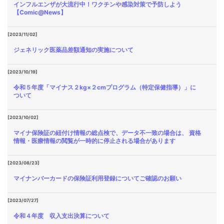
インフルエンザが大流行中！ワクチンや感染対策で予防しよう
【Comic@News】
[2023/11/02]
ジェネリック医薬品差額通知の実施について
[2023/10/19]
令和５年度「マイナス２kg×２cmプログラム（特定保健指導）」に
ついて
[2023/10/02]
マイナ保険証の紐付け情報の総点検で、データ不一致の場合は、 資格
情報・医療情報の閲覧が一時的に停止される場合があります
[2023/08/23]
マイナンバーカードの保険証利用登録についてご確認のお願い
[2023/07/27]
令和４年度 収入支出決算について