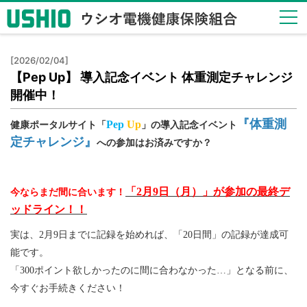
健保
[2026/02/04]
のし
【Pep Up】 導入記念イベント 体重測定チャレンジ
くみ
開催中！
Health
Insurance
『体重測
Pep
Up
健康ポータルサイト「
」
の導入記念イベント
System
定チャレンジ』
への参加はお済みですか？
健保
の給
付
「2月9日（月）」が参加の最終デ
今ならまだ間に合います！
Insurance
ッドライン！！
Benefits
実は、2月9日までに記録を始めれば、「20日間」の記録が達成可
保健
能です。
事業
Health
「300ポイント欲しかったのに間に合わなかった…」となる前に、
Checkup
今すぐお手続きください！