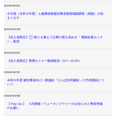
[2026/06/01]
今年度（令和８年度）も健康保険被扶養者資格確認調査（検認）が始
まります
[2026/05/26]
【加入者限定】① 眠りを整えて仕事の質を高める「 睡眠改善セミナ
ー」配信
[2026/05/01]
【加入者限定】禁煙セミナー動画配信（5/1～6/30）
[2026/04/15]
令和８年度 被扶養者向け一般健診「けんぽ共同健診」の予約開始につ
いて
[2026/04/08]
【 Pep Up 】 5月開催！ウォーキングラリーのお知らせと事前準備
のお願い