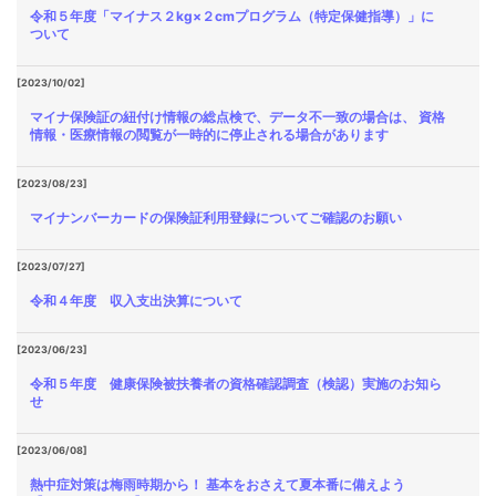
令和５年度「マイナス２kg×２cmプログラム（特定保健指導）」に
ついて
[2023/10/02]
マイナ保険証の紐付け情報の総点検で、データ不一致の場合は、 資格
情報・医療情報の閲覧が一時的に停止される場合があります
[2023/08/23]
マイナンバーカードの保険証利用登録についてご確認のお願い
[2023/07/27]
令和４年度 収入支出決算について
[2023/06/23]
令和５年度 健康保険被扶養者の資格確認調査（検認）実施のお知ら
せ
[2023/06/08]
熱中症対策は梅雨時期から！ 基本をおさえて夏本番に備えよう