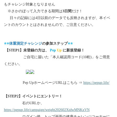
もチャレンジ
対象となりません
※さかのぼって入力できる期間は
3日間
だけ！
日々の記録には4日以前のデータでも反映されますが、本イベ
ントの
カウントとはされませんので、ご注意ください。
⭐⭐
⭐⭐
体重測定チャレンジ
の参加ステップ
【STEP1】未登録の方は、
Pep
Up
に新規登録！
ご自宅に届いた「本人確認用コード(10桁)」をご用意
ください。
ジURLはこちら ⇒
https://pepup.life/
【STEP2】イベントにエントリー！
右のURLか、
https://pepup.life/campaign/weight202602XidwMNKxVN
ログイン後、トップ画面の健康チャレンジコーナーに