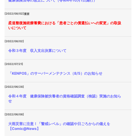
健康保険法等の改正について（令和4年10月1日施行）
[2022/08/02]
重要
柔道整復施術療養費における「患者ごとの償還払いへの変更」の取扱
いについて
[2022/08/02]
令和３年度 収入支出決算について
[2022/07/21]
「KENPOS」のサーバーメンテナンス（8/5）のお知らせ
[2022/06/28]
令和４年度 健康保険被扶養者の資格確認調査（検認）実施のお知ら
せ
[2022/06/08]
大雨災害に注意！「警戒レベル」の確認や日ごろからの備えを
【Comic@News】