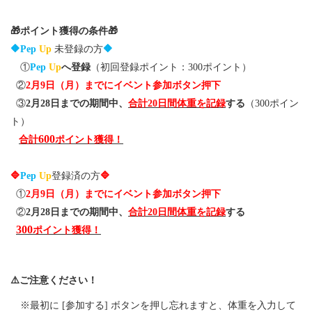
各種
手続
き
🎁
🎁
ポイント獲得の条件
Procedure
🔶
🔶
Pep
Up
未登録の方
①
Pep
Up
へ登録
（初回登録ポイント：300ポイント）
申請
②
2月9日（月）までにイベント参加ボタン押下
書一
覧
③
2月28日までの期間中、
合計20日間体重を記録
する
（300ポイン
Application
ト）
Form
600
合計
ポイント獲得！
よく
ある
🔷
🔷
Pep
Up
登録済の方
質問
①
2月9日（月）までにイベント参加ボタン押下
FAQ
②
2月28日までの期間中、
合計20日間体重を記録
する
300
ポイント獲得！
⚠️
ご注意ください！
※最初に [参加する] ボタンを押し忘れますと、体重を入力して