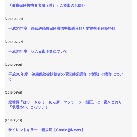
「健康保険被扶養者届（減）」ご提出のお願い
[2019/03/01]
平成31年度 任意継続被保険者標準報酬月額と前納割引保険料額
[2019/02/27]
平成31年度 収入支出予算について
[2019/01/31]
平成30年度 健康保険被扶養者の現況確認調査（検認）の実施につい
て
[2019/01/01]
療養費「はり・きゅう、あん摩・マッサージ・指圧」は、従来どおり
「償還払い」となります
[2018/11/05]
サイレントキラー、糖尿病【Comic@News】