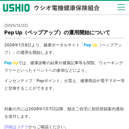
健保
[2025/12/22]
のし
Pep Up（ペップアップ）の運用開始について
くみ
Health
2026年1月8日より、健康ポータルサイト「
Pep
Up
（ペップアッ
Insurance
プ）」の運用を開始します。
System
Pep
Up
では、健康診断の結果や健康記事等を閲覧、ウォーキング
健保
ラリーといったイベントへの参加などにより、
の給
付
インセンティブ「Pepポイント」が貰え、健康商品や電子マネー等
Insurance
と交換することができます。
Benefits
保健
事業
対象の方には2026年1月7日以降、順次ご自宅に初回登録案内通知
Health
を送付します。
Checkup
詳細はコチラ
からご確認ください。