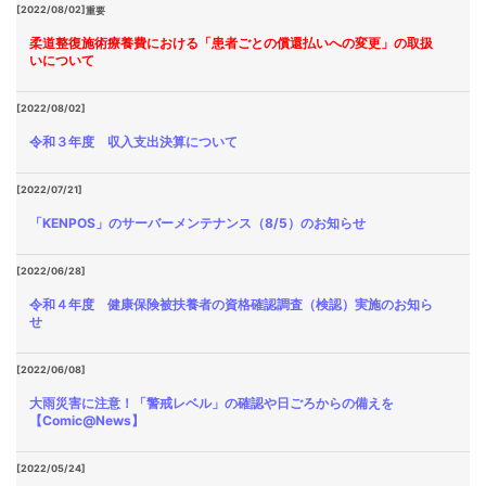
[2022/08/02]
重要
柔道整復施術療養費における「患者ごとの償還払いへの変更」の取扱
いについて
[2022/08/02]
令和３年度 収入支出決算について
[2022/07/21]
「KENPOS」のサーバーメンテナンス（8/5）のお知らせ
[2022/06/28]
令和４年度 健康保険被扶養者の資格確認調査（検認）実施のお知ら
せ
[2022/06/08]
大雨災害に注意！「警戒レベル」の確認や日ごろからの備えを
【Comic@News】
[2022/05/24]