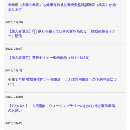
今年度（令和８年度）も健康保険被扶養者資格確認調査（検認）が始
まります
[2026/05/26]
【加入者限定】① 眠りを整えて仕事の質を高める「 睡眠改善セミナ
ー」配信
[2026/05/01]
【加入者限定】禁煙セミナー動画配信（5/1～6/30）
[2026/04/15]
令和８年度 被扶養者向け一般健診「けんぽ共同健診」の予約開始につ
いて
[2026/04/08]
【 Pep Up 】 5月開催！ウォーキングラリーのお知らせと事前準備
のお願い
[2026/04/01]