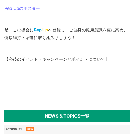
各種
手続
Pep Upのポスター
き
Procedure
是非この機会に
Pep
Up
へ登録し、ご自身の健康意識を更に高め、
申請
健康維持・増進に取り組みましょう！
書一
覧
Application
Form
【今後のイベント・キャンペーンとポイントについて】
よく
ある
質問
FAQ
NEWS & TOPICS一覧
[2026/07/31]
NEW