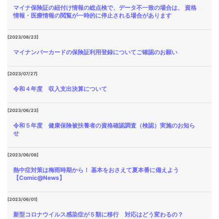
マイナ保険証の紐付け情報の総点検で、データ不一致の場合は、 資格
情報・医療情報の閲覧が一時的に停止される場合があります
[2023/08/23]
マイナンバーカードの保険証利用登録についてご確認のお願い
[2023/07/27]
令和４年度 収入支出決算について
[2023/06/23]
令和５年度 健康保険被扶養者の資格確認調査（検認）実施のお知ら
せ
[2023/06/08]
熱中症対策は梅雨時期から！ 基本をおさえて夏本番に備えよう
【Comic@News】
[2023/06/01]
新型コロナウイルス感染症が５類に移行 対応はどう変わるの？