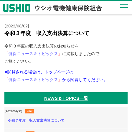
健保
[2022/08/02]
のし
令和３年度 収入支出決算について
くみ
Health
令和３年度の収入支出決算のお知らせを
Insurance
「
健保ニュース＆トピックス
」
に掲載しましたので
System
ご覧ください。
健保
※閲覧される場合は、トップページの
の給
付
「
健保ニュース＆トピックス
」
から閲覧してください。
Insurance
Benefits
NEWS & TOPICS一覧
保健
事業
[2026/07/31]
NEW
Health
令和７年度 収入支出決算について
Checkup