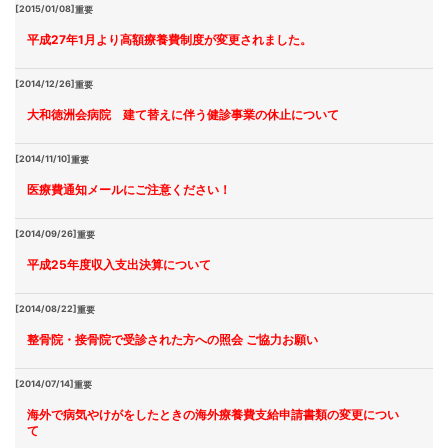
[2015/01/08]
重要
平成27年1月より高額療養費制度が変更されました。
[2014/12/26]
重要
大和徳洲会病院 建て替えに伴う健診事業の休止について
[2014/11/10]
重要
医療費通知メールにご注意ください！
[2014/09/26]
重要
平成25年度収入支出決算について
[2014/08/22]
重要
整骨院・接骨院で受診された方への照会 ご協力お願い
[2014/07/14]
重要
海外で病気やけがをしたときの海外療養費支給申請書類の変更につい
て