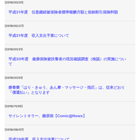
[2019/03/01]
平成31年度 任意継続被保険者標準報酬月額と前納割引保険料額
[2019/02/27]
平成31年度 収入支出予算について
[2019/01/31]
平成30年度 健康保険被扶養者の現況確認調査（検認）の実施につい
て
[2019/01/01]
療養費「はり・きゅう、あん摩・マッサージ・指圧」は、従来どおり
「償還払い」となります
[2018/11/05]
サイレントキラー、糖尿病【Comic@News】
[2018/08/07]
平成29年度 収入支出決算について