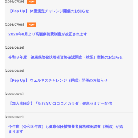
[2026/07/29]
各種
NEW
手続
【Pep Up】 体重測定チャレンジ開催のお知らせ
き
Procedure
[2026/07/08]
NEW
申請
2026年8月より高額療養費制度が改正されます
書一
覧
[2026/06/26]
Application
令和８年度 健康保険被扶養者資格確認調査（検認）実施のお知らせ
Form
よく
[2026/06/26]
ある
【Pep Up】 ウェルネスチャレンジ（睡眠）開催のお知らせ
質問
FAQ
[2026/06/16]
【加入者限定】「折れないココロとカラダ」健康セミナー配信
[2026/06/01]
今年度（令和８年度）も健康保険被扶養者資格確認調査（検認）が始
まります