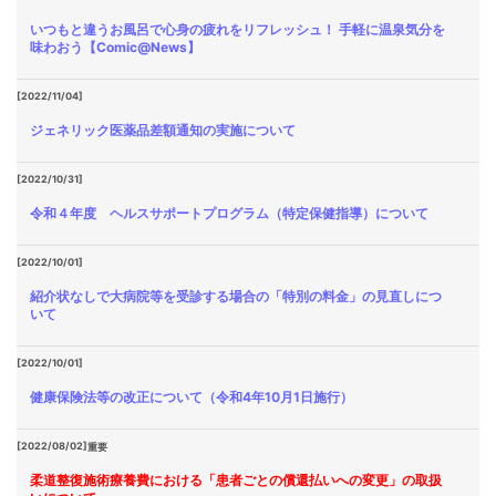
いつもと違うお風呂で心身の疲れをリフレッシュ！ 手軽に温泉気分を
味わおう【Comic@News】
[2022/11/04]
ジェネリック医薬品差額通知の実施について
[2022/10/31]
令和４年度 ヘルスサポートプログラム（特定保健指導）について
[2022/10/01]
紹介状なしで大病院等を受診する場合の「特別の料金」の見直しにつ
いて
[2022/10/01]
健康保険法等の改正について（令和4年10月1日施行）
[2022/08/02]
重要
柔道整復施術療養費における「患者ごとの償還払いへの変更」の取扱