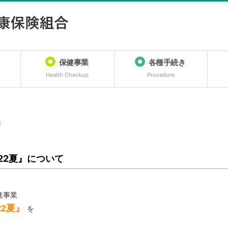
保健事業
各種手続き
Health Checkup
Procedure
S
22夏』について
進事業
22夏
』
を