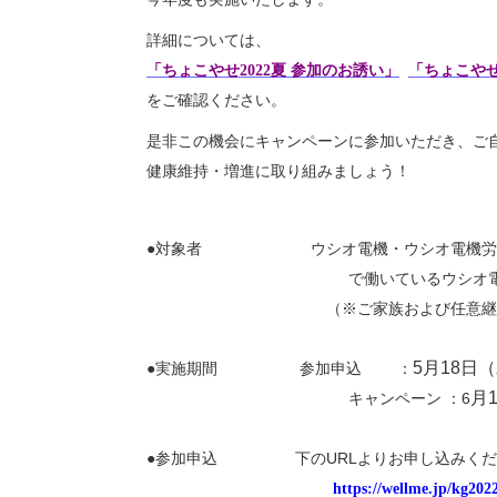
詳細については、
「ちょこやせ2022夏 参加のお誘い」
「ちょこやせ
をご確認ください。
是非この機会にキャンペーンに参加いただき、ご
健康維持・増進に取り組みましょう！
●対象者
ウシオ電機・ウシオ電機労
で働いているウシオ電機健康
（
※
ご家族および任意継
5
月
18
日（
●実施期間 参加申込
：
月
6
キャンペーン
：
URL
●参加申込
下の
よりお
https://wellme.jp/kg2022