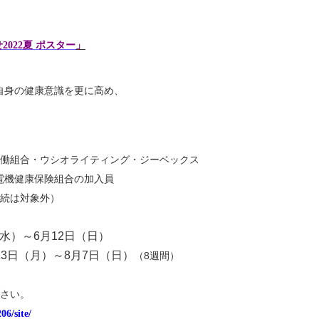
2022夏
ポスター
」
自身の健康意識を
更に高め、
働組合・ウシオライティング・ジーベックス
保険組合の加入員
続は対象外）
水）～
6
月
12
日（日）
13
日（月）～
8
月
7
日（日）
8
（
週間）
申し込みください。
06/site/