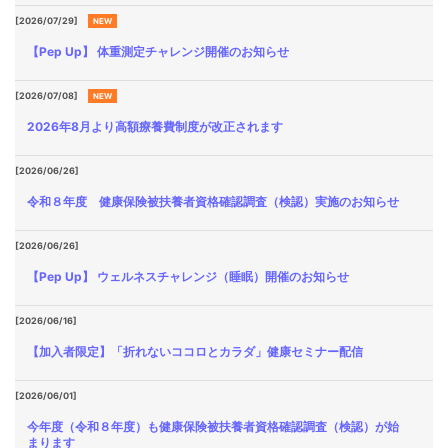
各種
[2026/07/29]
NEW
手続
き
【Pep Up】 体重測定チャレンジ開催のお知らせ
Procedure
[2026/07/08]
NEW
申請
書一
2026年8月より高額療養費制度が改正されます
覧
Application
[2026/06/26]
Form
令和８年度 健康保険被扶養者資格確認調査（検認）実施のお知らせ
よく
[2026/06/26]
ある
質問
【Pep Up】 ウェルネスチャレンジ（睡眠）開催のお知らせ
FAQ
[2026/06/16]
【加入者限定】「折れないココロとカラダ」健康セミナー配信
[2026/06/01]
今年度（令和８年度）も健康保険被扶養者資格確認調査（検認）が始
まります