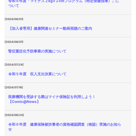
令和６年度「マイナス２kg×２cmプログラム（特定保健指導）」に
ついて
[2024/08/01]
【加入者専用】健康関連セミナー動画視聴のご案内
[2024/08/01]
腎症重症化予防事業の実施について
[2024/07/24]
令和５年度 収入支出決算について
[2024/07/16]
医療機関を受診する際はマイナ保険証を利用しよう！
【Comic@News】
[2024/06/24]
令和６年度 健康保険被扶養者の資格確認調査（検認）実施のお知ら
せ