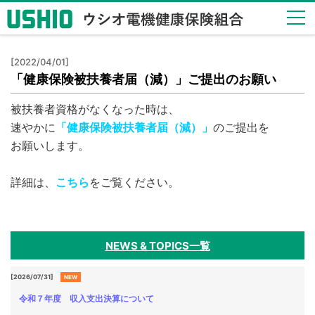
健保
[2022/04/01]
のし
「健康保険被扶養者届（減）」ご提出のお願い
くみ
Health
被扶養者資格がなくなった時は、
Insurance
速やかに
「健康保険被扶養者届（減）」
のご提出を
System
お願いします。
健保
の給
詳細は、
こちら
をご覧ください。
付
Insurance
Benefits
NEWS & TOPICS一覧
保健
事業
Health
[2026/07/31]
NEW
Checkup
令和７年度 収入支出決算について