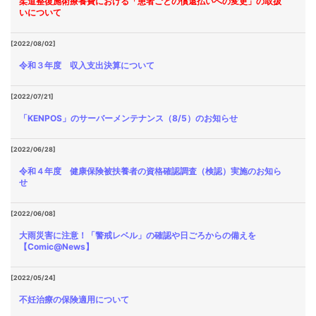
柔道整復施術療養費における「患者ごとの償還払いへの変更」の取扱
いについて
[2022/08/02]
令和３年度 収入支出決算について
[2022/07/21]
「KENPOS」のサーバーメンテナンス（8/5）のお知らせ
[2022/06/28]
令和４年度 健康保険被扶養者の資格確認調査（検認）実施のお知ら
せ
[2022/06/08]
大雨災害に注意！「警戒レベル」の確認や日ごろからの備えを
【Comic@News】
[2022/05/24]
不妊治療の保険適用について