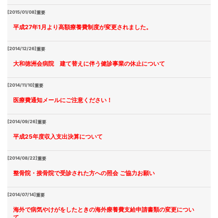
[2015/01/08]
重要
平成27年1月より高額療養費制度が変更されました。
[2014/12/26]
重要
大和徳洲会病院 建て替えに伴う健診事業の休止について
[2014/11/10]
重要
医療費通知メールにご注意ください！
[2014/09/26]
重要
平成25年度収入支出決算について
[2014/08/22]
重要
整骨院・接骨院で受診された方への照会 ご協力お願い
[2014/07/14]
重要
海外で病気やけがをしたときの海外療養費支給申請書類の変更につい
て