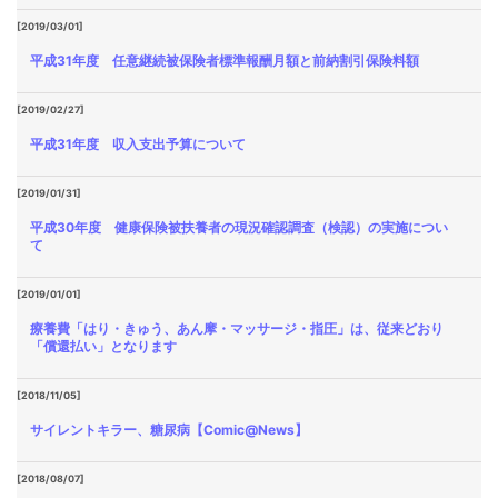
[2019/03/01]
平成31年度 任意継続被保険者標準報酬月額と前納割引保険料額
[2019/02/27]
平成31年度 収入支出予算について
[2019/01/31]
平成30年度 健康保険被扶養者の現況確認調査（検認）の実施につい
て
[2019/01/01]
療養費「はり・きゅう、あん摩・マッサージ・指圧」は、従来どおり
「償還払い」となります
[2018/11/05]
サイレントキラー、糖尿病【Comic@News】
[2018/08/07]