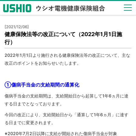
健保
[2021/12/06]
のし
健康保険法等の改正について（2022年1月1日施
くみ
行）
Health
Insurance
2022年1月1日より施行される健康保険法等の改正について、主な
System
改正のポイントをお知らせいたします。
健保
の給
付
①傷病手当金の支給期間の通算化
Insurance
Benefits
傷病手当金の支給期間は、支給開始日から起算して1年6ヵ月に達
する日までとなっております。
保健
事業
今回の改正により、支給開始日から「通算して1年6ヵ月」に達す
Health
る日までに変更されます。
Checkup
※2020年7月2日以降に支給が開始された傷病手当金が対象