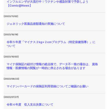
インフルエンザが大流行中！ワクチンや感染対策で予防しよう
【Comic@News】
[2023/11/02]
ジェネリック医薬品差額通知の実施について
[2023/10/19]
令和５年度「マイナス２kg×２cmプログラム（特定保健指導）」に
ついて
[2023/10/02]
マイナ保険証の紐付け情報の総点検で、データ不一致の場合は、 資格
情報・医療情報の閲覧が一時的に停止される場合があります
[2023/08/23]
マイナンバーカードの保険証利用登録についてご確認のお願い
[2023/07/27]
令和４年度 収入支出決算について