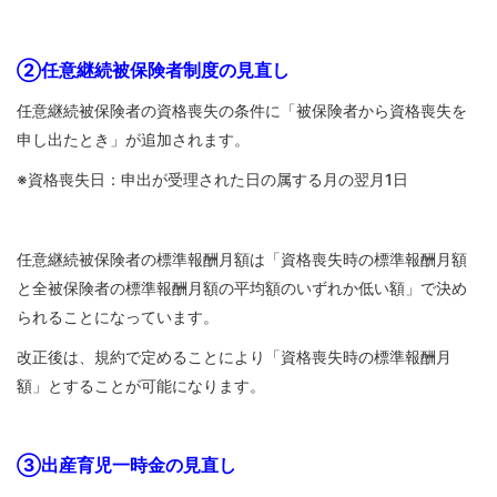
各種
手続
き
②任意継続被保険者制度の見直し
Procedure
任意継続被保険者の資格喪失の条件に「被保険者から資格喪失を
申請
申し出たとき」が追加されます。
書一
覧
※資格喪失日：申出が受理された日の属する月の翌月1日
Application
Form
よく
任意継続被保険者の標準報酬月額は「資格喪失時の標準報酬月額
ある
と全被保険者の標準報酬月額の平均額のいずれか低い額」で決め
質問
られることになっています。
FAQ
改正後は、規約で定めることにより「資格喪失時の標準報酬月
額」とすることが可能になります。
③出産育児一時金の見直し