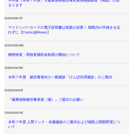
今年度（令和７年度）も健康保険被扶養者資格確認調査（検認）が始
まります
[2025/06/11]
マイナンバーカードの電子証明書は更新が必要！ 期限内の手続きを忘
れずに【Comic@News】
[2025/05/08]
精密検査・再検査補助金制度の開始について
[2025/04/16]
令和７年度 被扶養者向け一般健診「けんぽ共同健診」のご案内
[2025/04/01]
「健康保険被扶養者届（減）」ご提出のお願い
[2025/03/14]
令和７年度 人間ドック・各種健診のご案内および補助上限額変更につ
いて