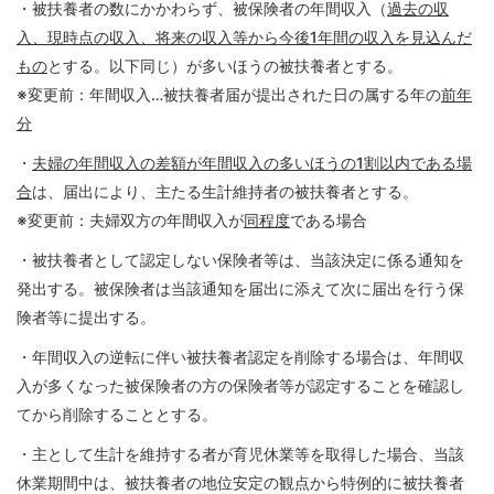
・被扶養者の数にかかわらず、被保険者の年間収入（
各種
過去の収
手続
入、現時点の収入、将来の収入等から今後1年間の収入を見込んだ
き
もの
とする。以下同じ）が多いほうの被扶養者とする。
Procedure
※変更前：年間収入…被扶養者届が提出された日の属する年の
前年
申請
分
書一
覧
・
夫婦の年間収入の差額が年間収入の多いほうの1割以内である場
Application
合
は、届出により、主たる生計維持者の被扶養者とする。
Form
※変更前：夫婦双方の年間収入が
同程度
である場合
よく
・被扶養者として認定しない保険者等は、当該決定に係る通知を
ある
発出する。被保険者は当該通知を届出に添えて次に届出を行う保
質問
険者等に提出する。
FAQ
・年間収入の逆転に伴い被扶養者認定を削除する場合は、年間収
入が多くなった被保険者の方の保険者等が認定することを確認し
てから削除することとする。
・主として生計を維持する者が育児休業等を取得した場合、当該
休業期間中は、被扶養者の地位安定の観点から特例的に被扶養者