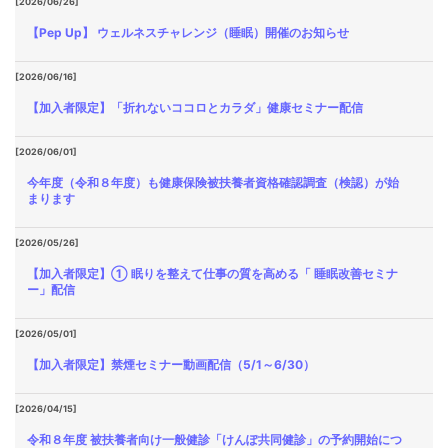
[2026/06/26]
【Pep Up】 ウェルネスチャレンジ（睡眠）開催のお知らせ
[2026/06/16]
【加入者限定】「折れないココロとカラダ」健康セミナー配信
[2026/06/01]
今年度（令和８年度）も健康保険被扶養者資格確認調査（検認）が始
まります
[2026/05/26]
【加入者限定】① 眠りを整えて仕事の質を高める「 睡眠改善セミナ
ー」配信
[2026/05/01]
【加入者限定】禁煙セミナー動画配信（5/1～6/30）
[2026/04/15]
令和８年度 被扶養者向け一般健診「けんぽ共同健診」の予約開始につ