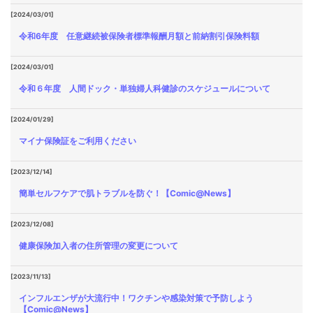
[2024/03/01]
令和6年度 任意継続被保険者標準報酬月額と前納割引保険料額
[2024/03/01]
令和６年度 人間ドック・単独婦人科健診のスケジュールについて
[2024/01/29]
マイナ保険証をご利用ください
[2023/12/14]
簡単セルフケアで肌トラブルを防ぐ！【Comic@News】
[2023/12/08]
健康保険加入者の住所管理の変更について
[2023/11/13]
インフルエンザが大流行中！ワクチンや感染対策で予防しよう
【Comic@News】