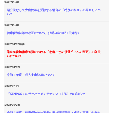
[2022/10/01]
紹介状なしで大病院等を受診する場合の「特別の料金」の見直しにつ
いて
[2022/10/01]
健康保険法等の改正について（令和4年10月1日施行）
[2022/08/02]
重要
柔道整復施術療養費における「患者ごとの償還払いへの変更」の取扱
いについて
[2022/08/02]
令和３年度 収入支出決算について
[2022/07/21]
「KENPOS」のサーバーメンテナンス（8/5）のお知らせ
[2022/06/28]
令和４年度 健康保険被扶養者の資格確認調査（検認）実施のお知ら