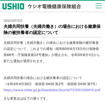
健保
[2021/07/21]
のし
夫婦共同扶養（夫婦共働き）の場合における健康保
くみ
険の被扶養者の認定について
Health
Insurance
夫婦共同扶養（夫婦共働き）の場合における健康保険の被扶養者
System
の認定について、これまでの通知（昭和60年6月13日付け保険発
健保
第66号・庁保険発第22号通知）が廃止され、令和3年8月1日から
の給
新たな通知が適用されます。
付
Insurance
Benefits
夫婦共同扶養の場合における被扶養者の認定について
保健
（令和3年4月30日 保保発 0430 第2号 保国発 0430 第1号）
事業
https://www.mhlw.go.jp/hourei/doc/tsuchi/T210512S0010.pdf
Health
Checkup
主な変更点は以下の通りです。