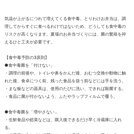
各種
手続
き
気温が上がるにつれて増えてくる食中毒。とりわけお弁当は、調
Procedure
理してからすぐに食べるわけではないため、どうしても食中毒の
申請
リスクが高くなります。夏場のお弁当づくりには、菌の繁殖を抑
書一
えるひと工夫が必要です。
覧
Application
Form
【食中毒予防の3原則】
●食中毒菌を「付けない」
よく
・調理の前後や、トイレや鼻をかんだ後、おむつ交換や動物に触
ある
質問
れた後、食卓につく前、残った食品を扱う前などには手を洗う。
FAQ
・まな板などの器具は、使用のたびに洗い、できれば殺菌する。
・食品に菌が付かないよう、ふたやラップフィルムで覆う。
●食中毒菌を「増やさない」
・生鮮食品や総菜などは、購入後できるだけ早く冷蔵庫に入れ
る。