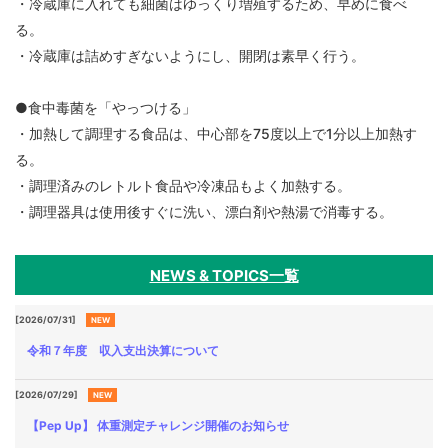
・冷蔵庫に入れても細菌はゆっくり増殖するため、早めに食べ
る。
・冷蔵庫は詰めすぎないようにし、開閉は素早く行う。
●食中毒菌を「やっつける」
・加熱して調理する食品は、中心部を75度以上で1分以上加熱す
る。
・調理済みのレトルト食品や冷凍品もよく加熱する。
・調理器具は使用後すぐに洗い、漂白剤や熱湯で消毒する。
NEWS & TOPICS一覧
[2026/07/31]
NEW
令和７年度 収入支出決算について
[2026/07/29]
NEW
【Pep Up】 体重測定チャレンジ開催のお知らせ