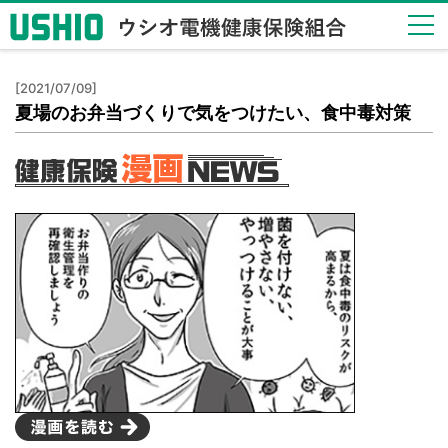
健保
[2021/07/09]
のし
夏場のお弁当づくりで気をつけたい、食中毒対策
くみ
Health
Insurance
System
健保
の給
付
Insurance
Benefits
保健
事業
Health
Checkup