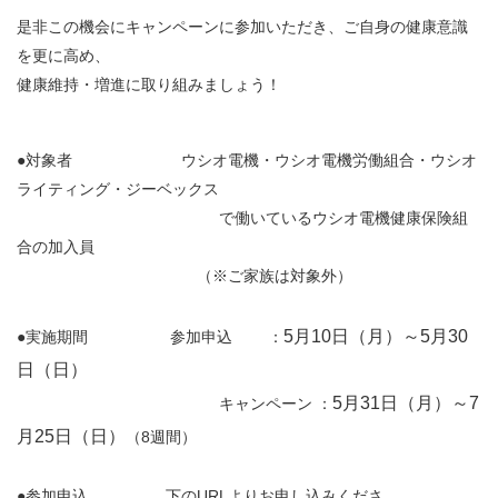
各種
是非この機会にキャンペーンに参加いただき、ご自身の健康意識
手続
き
を
更に高め、
Procedure
健康維持・増進に取り組みましょう！
申請
書一
覧
●対象者
ウシオ電機・ウシオ電機労働組合・ウシオ
Application
ライティング・ジーベックス
Form
で働いているウシオ電機健康保険組
合の加入員
よく
ある
（
※
ご家族は対象外）
質問
FAQ
5
月
10
日（月）～
5
月
30
●実施期間 参加申込
：
日（日）
5
月
31
日（月）～
7
キャンペーン
：
月
25
日（日）
8
（
週間）
URL
●参加申込
下の
よりお申し込みくださ