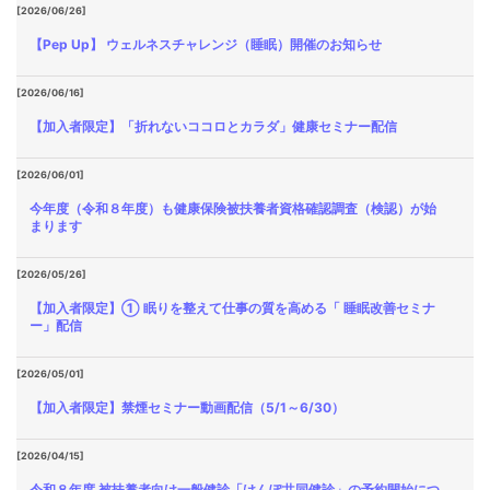
[2026/06/26]
【Pep Up】 ウェルネスチャレンジ（睡眠）開催のお知らせ
[2026/06/16]
【加入者限定】「折れないココロとカラダ」健康セミナー配信
[2026/06/01]
今年度（令和８年度）も健康保険被扶養者資格確認調査（検認）が始
まります
[2026/05/26]
【加入者限定】① 眠りを整えて仕事の質を高める「 睡眠改善セミナ
ー」配信
[2026/05/01]
【加入者限定】禁煙セミナー動画配信（5/1～6/30）
[2026/04/15]
令和８年度 被扶養者向け一般健診「けんぽ共同健診」の予約開始につ