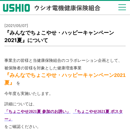
健保
[2021/05/07]
のし
『みんなでちょこやせ・ハッピーキャンペーン
くみ
2021夏』について
Health
Insurance
System
事業主の皆様と当健康保険組合のコラボレーション企画として、
健保
被保険者の皆様を対象とした健康増進事業
の給
『みんなでちょこやせ・ハッピーキャンペーン
2021
付
夏
』
Insurance
を
Benefits
今年度も実施いたします。
保健
詳細については、
事業
「ちょこやせ2021夏 参加のお誘い」
「ちょこやせ2021夏
ポスタ
Health
ー」
Checkup
をご確認ください。