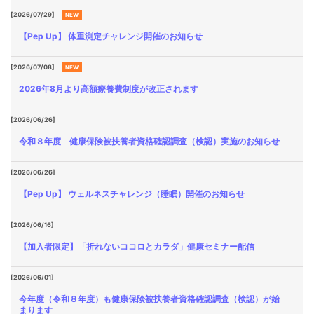
各種
[2026/07/29]
NEW
手続
き
【Pep Up】 体重測定チャレンジ開催のお知らせ
Procedure
[2026/07/08]
NEW
申請
書一
2026年8月より高額療養費制度が改正されます
覧
Application
[2026/06/26]
Form
令和８年度 健康保険被扶養者資格確認調査（検認）実施のお知らせ
よく
[2026/06/26]
ある
質問
【Pep Up】 ウェルネスチャレンジ（睡眠）開催のお知らせ
FAQ
[2026/06/16]
【加入者限定】「折れないココロとカラダ」健康セミナー配信
[2026/06/01]
今年度（令和８年度）も健康保険被扶養者資格確認調査（検認）が始
まります