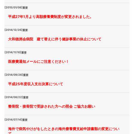
[2015/01/08]
重要
平成27年1月より高額療養費制度が変更されました。
[2014/12/26]
重要
大和徳洲会病院 建て替えに伴う健診事業の休止について
[2014/11/10]
重要
医療費通知メールにご注意ください！
[2014/09/26]
重要
平成25年度収入支出決算について
[2014/08/22]
重要
整骨院・接骨院で受診された方への照会 ご協力お願い
[2014/07/14]
重要
海外で病気やけがをしたときの海外療養費支給申請書類の変更につい
て