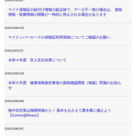
[2023/10/02]
マイナ保険証の紐付け情報の総点検で、データ不一致の場合は、 資格
情報・医療情報の閲覧が一時的に停止される場合があります
[2023/08/23]
マイナンバーカードの保険証利用登録についてご確認のお願い
[2023/07/27]
令和４年度 収入支出決算について
[2023/06/23]
令和５年度 健康保険被扶養者の資格確認調査（検認）実施のお知ら
せ
[2023/06/08]
熱中症対策は梅雨時期から！ 基本をおさえて夏本番に備えよう
【Comic@News】
[2023/06/01]