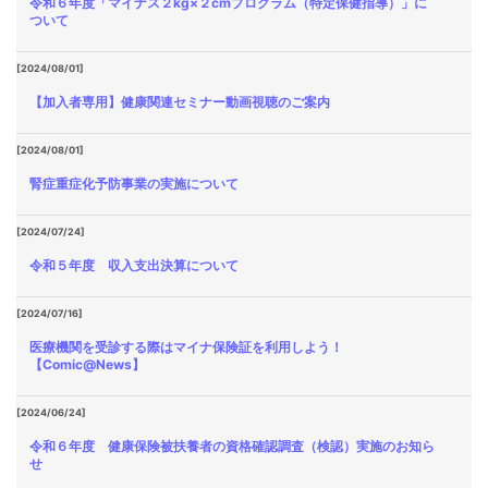
令和６年度「マイナス２kg×２cmプログラム（特定保健指導）」に
ついて
[2024/08/01]
【加入者専用】健康関連セミナー動画視聴のご案内
[2024/08/01]
腎症重症化予防事業の実施について
[2024/07/24]
令和５年度 収入支出決算について
[2024/07/16]
医療機関を受診する際はマイナ保険証を利用しよう！
【Comic@News】
[2024/06/24]
令和６年度 健康保険被扶養者の資格確認調査（検認）実施のお知ら
せ