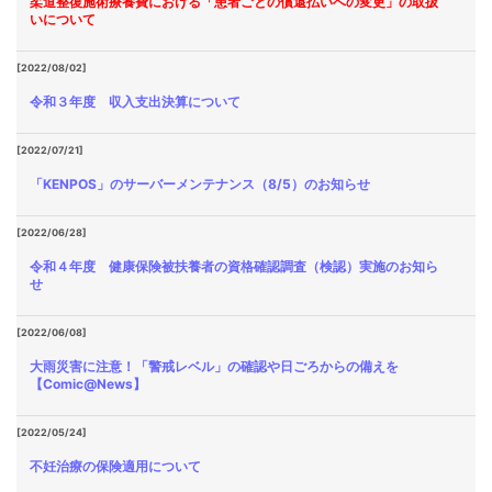
柔道整復施術療養費における「患者ごとの償還払いへの変更」の取扱
いについて
[2022/08/02]
令和３年度 収入支出決算について
[2022/07/21]
「KENPOS」のサーバーメンテナンス（8/5）のお知らせ
[2022/06/28]
令和４年度 健康保険被扶養者の資格確認調査（検認）実施のお知ら
せ
[2022/06/08]
大雨災害に注意！「警戒レベル」の確認や日ごろからの備えを
【Comic@News】
[2022/05/24]
不妊治療の保険適用について