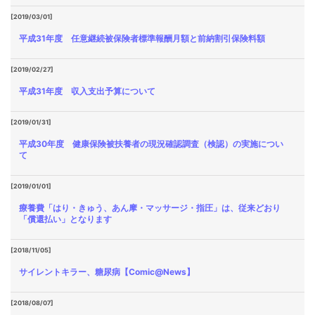
[2019/03/01]
平成31年度 任意継続被保険者標準報酬月額と前納割引保険料額
[2019/02/27]
平成31年度 収入支出予算について
[2019/01/31]
平成30年度 健康保険被扶養者の現況確認調査（検認）の実施につい
て
[2019/01/01]
療養費「はり・きゅう、あん摩・マッサージ・指圧」は、従来どおり
「償還払い」となります
[2018/11/05]
サイレントキラー、糖尿病【Comic@News】
[2018/08/07]