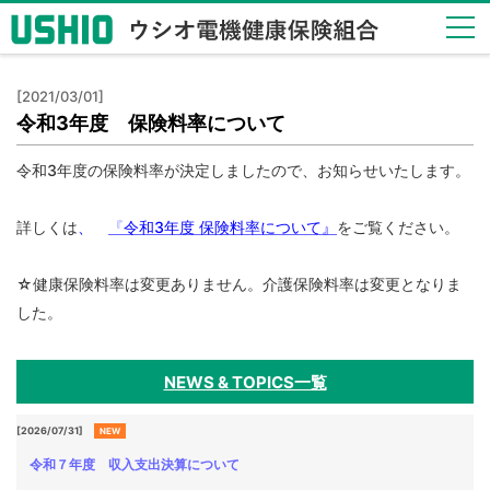
健保
[2021/03/01]
のし
令和3年度 保険料率について
くみ
Health
令和3年度の保険料率が決定しましたので、お知らせいたします。
Insurance
System
詳しくは
、
『
令和3
年度 保険料率について
』
をご覧ください。
健保
の給
☆健康保険料率は変更ありません。介護保険料率は変更となりま
付
した。
Insurance
Benefits
NEWS & TOPICS一覧
保健
事業
Health
[2026/07/31]
NEW
Checkup
令和７年度 収入支出決算について